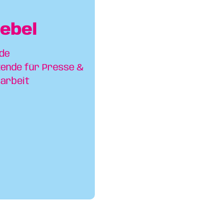
ebel
nde
zende für Presse &
sarbeit