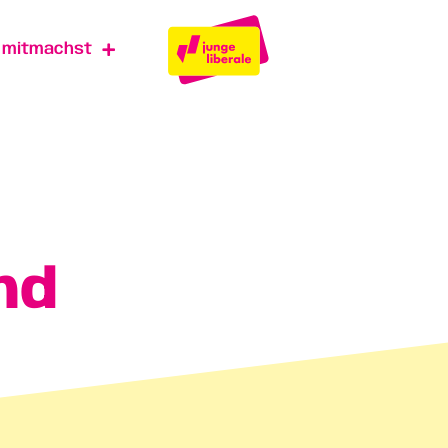
u mitmachst
nd