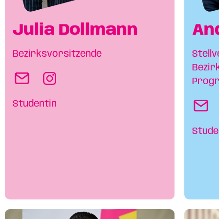
Julia Dollmann
An
Bezirksvorsitzende
Stell
Bezir
Prog
Studentin
Stude