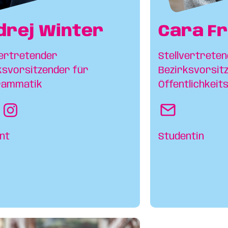
drej Winter
Cara Fr
vertretender
Stellvertrete
ksvorsitzender für
Bezirksvorsit
rammatik
Öffentlichkeit
nt
Studentin