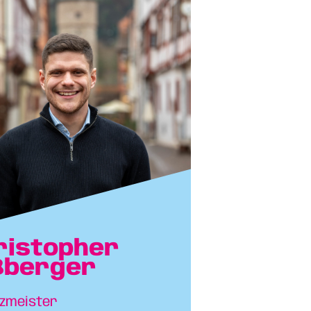
ristopher
ßberger
zmeister