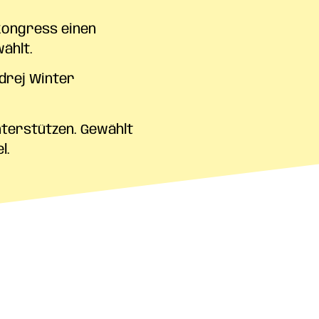
kongress einen
ählt.
ndrej Winter
nterstützen. Gewählt
l.